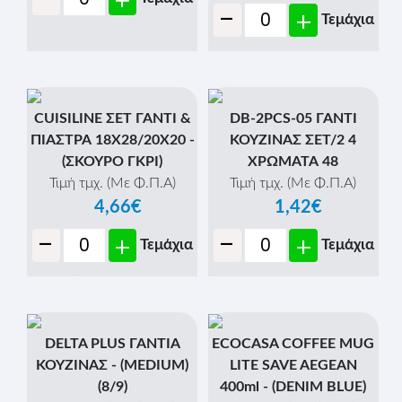
+
-
+
Τεμάχια
CUISILINE ΣΕΤ ΓΑΝΤΙ &
DB-2PCS-05 ΓΑΝΤΙ
ΠΙΑΣΤΡΑ 18Χ28/20Χ20 -
ΚΟΥΖΙΝΑΣ ΣΕΤ/2 4
(ΣΚΟΥΡΟ ΓΚΡΙ)
ΧΡΩΜΑΤΑ 48
Τιμή τμχ. (Με Φ.Π.Α)
Τιμή τμχ. (Με Φ.Π.Α)
4,66€
1,42€
-
-
+
+
Τεμάχια
Τεμάχια
DELTA PLUS ΓΑΝΤΙΑ
ECOCASA COFFEE MUG
ΚΟΥΖΙΝΑΣ - (MEDIUM)
LITE SAVE AEGEAN
(8/9)
400ml - (DENIM BLUE)