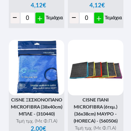
4,12€
4,12€
-
-
+
+
Τεμάχια
Τεμάχια
CISNE ΞΕΣΚΟΝΟΠΑΝΟ
CISNE ΠΑΝΙ
MICROFIBRA (38x40cm)
MICROFIBRA (6τεμ.)
ΜΠΛΕ - (310440)
(36x38cm) ΜΑΥΡΟ -
Τιμή τμχ. (Με Φ.Π.Α)
(HORECA) - (560506)
Τιμή τμχ. (Με Φ.Π.Α)
2,00€