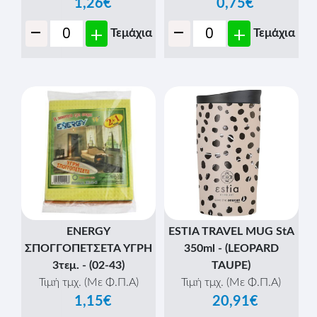
1,26€
0,75€
-
-
+
+
Τεμάχια
Τεμάχια
ENERGY
ESTIA TRAVEL MUG StA
ΣΠΟΓΓΟΠΕΤΣΕΤΑ ΥΓΡΗ
350ml - (LEOPARD
3τεμ. - (02-43)
TAUPE)
Τιμή τμχ. (Με Φ.Π.Α)
Τιμή τμχ. (Με Φ.Π.Α)
1,15€
20,91€