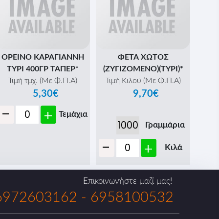
ΟΡΕΙΝΟ ΚΑΡΑΓΙΑΝΝΗ
ΦΕΤΑ ΧΩΤΟΣ
ΤΥΡΙ 400ΓΡ ΤΑΠΕΡ*
(ΖΥΓΙΖΟΜΕΝΟ)(ΤΥΡΙ)*
Τιμή τμχ. (Με Φ.Π.Α)
Τιμή Κιλού (Με Φ.Π.Α)
5,30€
9,70€
-
+
Τεμάχια
Γραμμάρια
-
+
Κιλά
Επικοινωνήστε μαζί μας!
972603162 - 6958100532