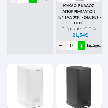
Τιμή τμχ. (Με Φ.Π.Α)
13,43€
-
+
Τεμάχια
ΚΥΚΛΩΨ ΚΑΔΟΣ ΑΠ/
ΤΩΝ (ΠΕΤΑΛ-ΡΟΔΕΣ) -
80lit
Τιμή τμχ. (Με Φ.Π.Α)
48,91€
-
+
Τεμάχια
ΚΥΚΛΩΨ ΚΑΔΟΣ
ΑΠΟΡΡΙΜΑΤΩΝ
ΣΤΡΟΓΓΥΛΟΣ 60 lit
Τιμή τμχ. (Με Φ.Π.Α)
18,09€