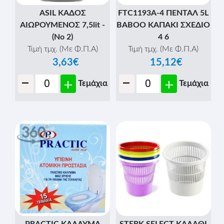
ASIL ΚΑΔΟΣ
FTC1193A-4 ΠΕΝΤΑΛ 5L
ΑΙΩΡΟΥΜΕΝΟΣ 7,5lit -
ΒΑΒΟΟ ΚΑΠΑΚΙ ΣΧΕΔΙΟ
(Νο 2)
4 6
Τιμή τμχ. (Με Φ.Π.Α)
Τιμή τμχ. (Με Φ.Π.Α)
3,63€
15,12€
-
-
+
+
Τεμάχια
Τεμάχια
PRACTIC ΚΑΛΛΥΜΑ
STERK SELECT ΚΑΛΑΘΙ